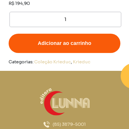
R$
194,90
Tecnologia
no
Ensino
Fundamental
-
Adicionar ao carrinho
Informática
9º
ano
Categorias:
Coleção Krieduc
,
Krieduc
quantidade
(85) 3879-5001