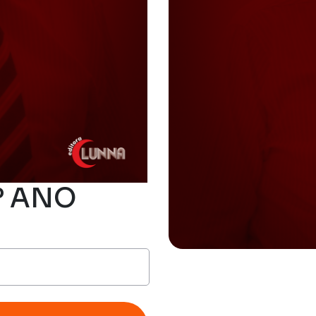
º ANO