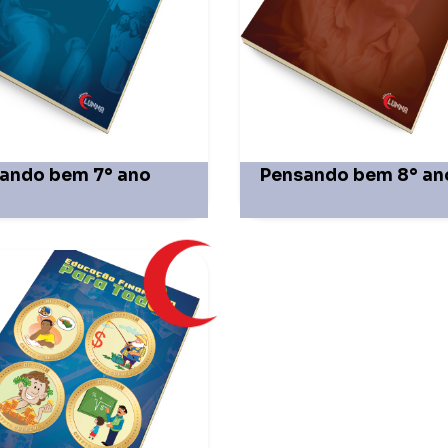
ando bem 7° ano
Pensando bem 8° an