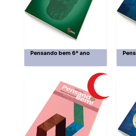
Pensando bem 6° ano
Pens