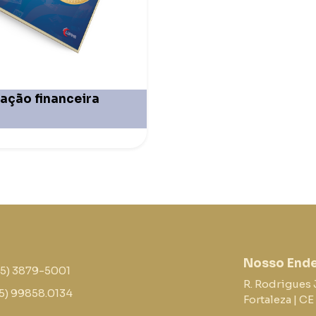
ação financeira
Nosso End
85) 3879-5001
R. Rodrigues 
5) 99858.0134
Fortaleza | C