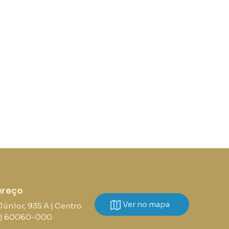
ereço
Ver no mapa
Júnior, 935 A | Centro
E | 60060-000