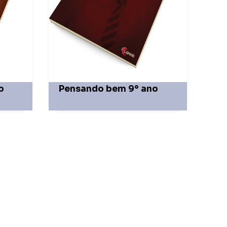
o
Pensando bem 9° ano