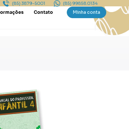
(85) 3879-5001
(85) 99858.0134
Formações
Contato
Minha conta