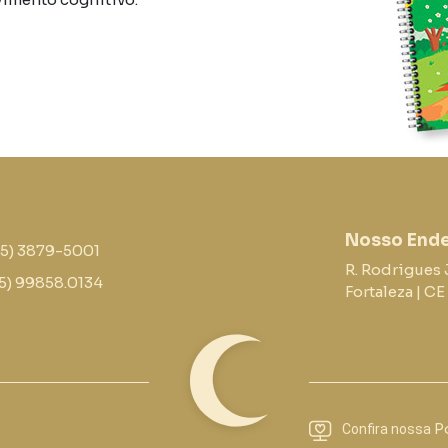
Nosso End
85) 3879-5001
R. Rodrigues 
5) 99858.0134
Fortaleza | C
Po
Confira nossa