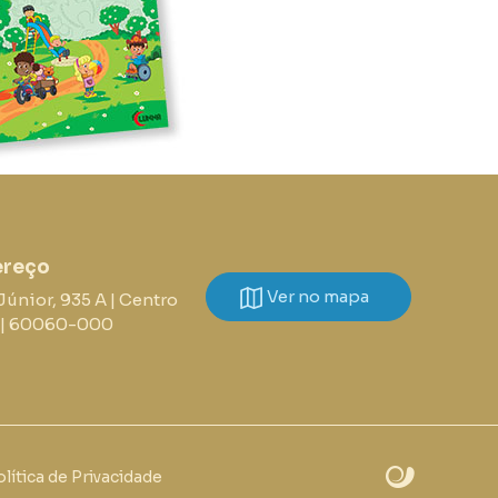
ereço
Ver no mapa
Júnior, 935 A | Centro
E | 60060-000
lítica de Privacidade