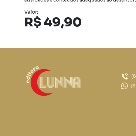
Valor:
R$ 49,90
(
(8